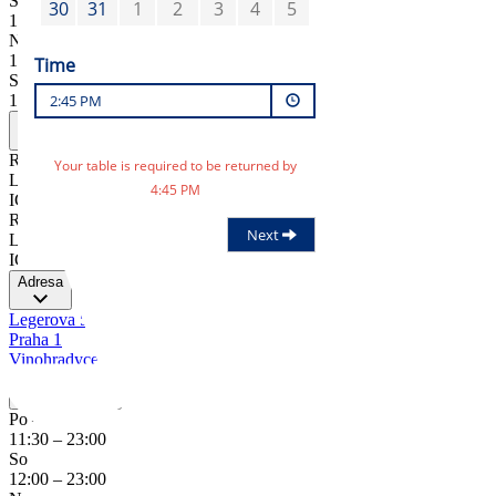
So
12:00
–
23:00
Ne
12:00
–
22:00
Svátky
12:00
–
23:00
Provozovatel
RESTAURANTS IN, s.r.o.
Legerova 57/75, Praha 1
IČ: 25629506
RESTAURANTS IN, s.r.o.
Legerova 57/75, Praha 1
IČ: 25629506
Adresa
Legerova 57/75
Praha 1
Vinohrady
cestr@ambi.cz
+420 739 266 287
Otevírací doba
Po – Pá
11:30
–
23:00
So
12:00
–
23:00