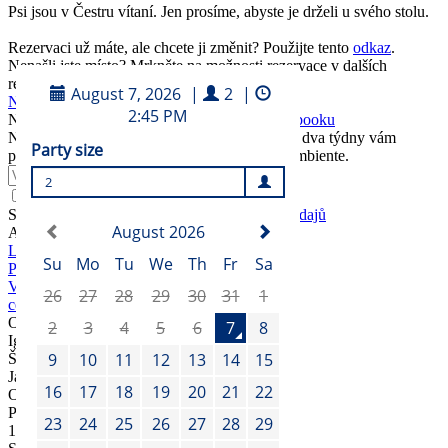
Psi jsou v Čestru vítaní. Jen prosíme, abyste je drželi u svého stolu.
Rezervaci už máte, ale chcete ji změnit? Použijte tento
odkaz
.
Nenašli jste místo? Mrkněte na možnosti rezervace v dalších
restauracích Ambiente.
Najít místo jinde
Novinky najdete na našem
Instagramu
a
Facebooku
Nahlížíte rádi pod pokličku? Stačí říct a každé dva týdny vám
pošleme ty nejčerstvější novinky z podniků Ambiente.
Odebírat
Souhlasím se
zásadami zpracování osobních údajů
Adresa
Legerova 57/75
Praha 1
Vinohrady
cestr@ambi.cz
+420 739 266 287
Odpovědný vedoucí
Igor Bejtic
Šéfkuchař
Jan Matuška
Otevírací doba
Po – Pá
11:30
–
23:00