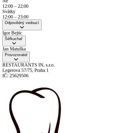
Ne
12:00
–
22:00
Svátky
12:00
–
23:00
Odpovědný vedoucí
Igor Bejtic
Šéfkuchař
Jan Matuška
Provozovatel
RESTAURANTS IN, s.r.o.
Legerova 57/75, Praha 1
IČ: 25629506